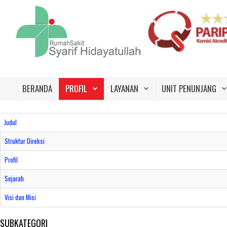
Beranda
Profil
BERANDA
PROFIL
LAYANAN
UNIT PENUNJANG
Layanan
Unit Penunjang
Judul
Jadwal Dokter
Struktur Direksi
Promo
Profil
Sejarah
Galeri
Visi dan Misi
Kontak Kami
SUBKATEGORI
Karir