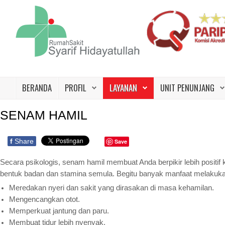
Beranda
Profil
BERANDA
PROFIL
LAYANAN
UNIT PENUNJANG
Layanan
SENAM HAMIL
Unit Penunjang
Jadwal Dokter
f
Share
Save
Promo
Secara psikologis, senam hamil membuat Anda berpikir lebih positif 
bentuk badan dan stamina semula. Begitu banyak manfaat melakukan 
Galeri
Meredakan nyeri dan sakit yang dirasakan di masa kehamilan.
Mengencangkan otot.
Kontak Kami
Memperkuat jantung dan paru.
Karir
Membuat tidur lebih nyenyak.