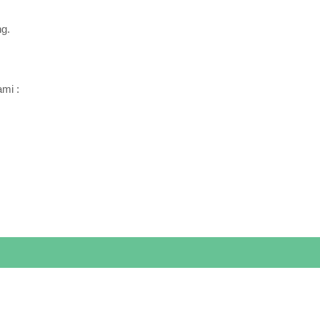
ng.
mi :