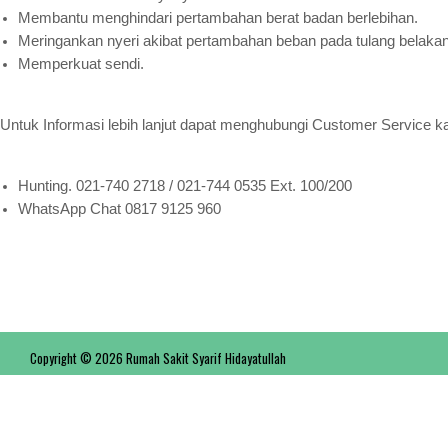
Membantu menghindari pertambahan berat badan berlebihan.
PENDAFTARAN ONLINE
Meringankan nyeri akibat pertambahan beban pada tulang belaka
Memperkuat sendi.
Untuk Informasi lebih lanjut dapat menghubungi Customer Service ka
Hunting. 021-740 2718 / 021-744 0535 Ext. 100/200
WhatsApp Chat 0817 9125 960
Copyright © 2026 Rumah Sakit Syarif Hidayatullah