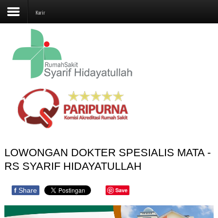
Karir
Beranda
Profil
Layanan
Unit Penunjang
Jadwal Dokter
LOWONGAN DOKTER SPESIALIS MATA -
Promo
RS SYARIF HIDAYATULLAH
Galeri
f
Share
Save
Kontak Kami
Karir